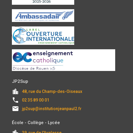
JP2Sup
location_city
48, rue du Champ-des-Oiseaux
local_phone
02 35 89 00 01
email
jp2sup@institutionjeanpaul2.fr
École - Collège - Lycée
location_city
39, rue de l'Avalasse