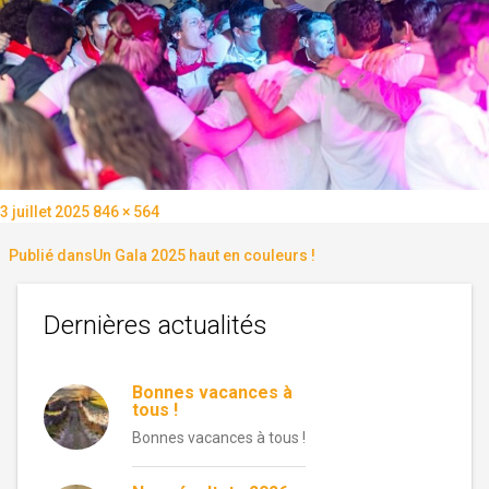
Publié
Taille
3 juillet 2025
846 × 564
le
réelle
Navigation
Publié dans
Un Gala 2025 haut en couleurs !
de
Dernières actualités
l’article
Bonnes vacances à
tous !
Bonnes vacances à tous !