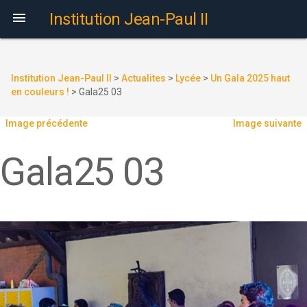

Institution Jean-Paul II
Institution Jean-Paul II
>
Actualites
>
Lycée
>
Un Gala 2025 haut
en couleurs !
>
Gala25 03
Image précédente
Image suivante
Gala25 03