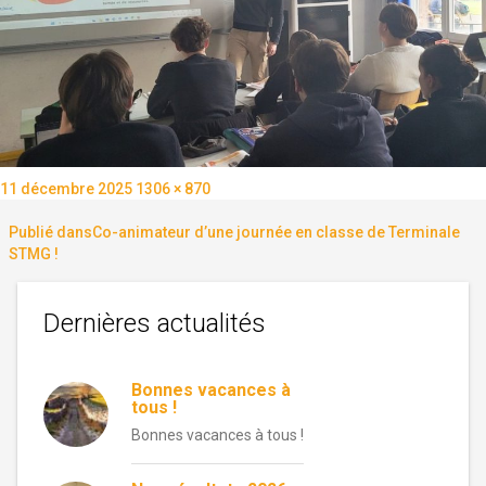
Publié
Taille
11 décembre 2025
1306 × 870
le
réelle
Navigation
Publié dans
Co-animateur d’une journée en classe de Terminale
STMG !
de
Dernières actualités
l’article
Bonnes vacances à
tous !
Bonnes vacances à tous !