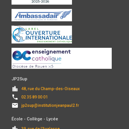
JP2Sup
location_city
48, rue du Champ-des-Oiseaux
local_phone
02 35 89 00 01
email
jp2sup@institutionjeanpaul2.fr
École - Collège - Lycée
location_city
39, rue de l'Avalasse