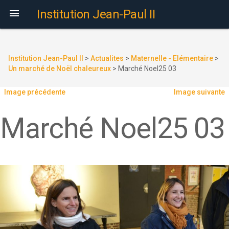

Institution Jean-Paul II
Institution Jean-Paul II
>
Actualites
>
Maternelle - Elémentaire
>
Un marché de Noël chaleureux
>
Marché Noel25 03
Image précédente
Image suivante
Marché Noel25 03