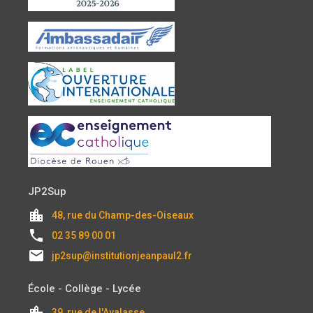
JP2Sup
location_city
48, rue du Champ-des-Oiseaux
local_phone
02 35 89 00 01
email
jp2sup@institutionjeanpaul2.fr
École - Collège - Lycée
location_city
39, rue de l'Avalasse