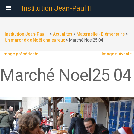

Institution Jean-Paul II
Institution Jean-Paul II
>
Actualites
>
Maternelle - Elémentaire
>
Un marché de Noël chaleureux
>
Marché Noel25 04
Image précédente
Image suivante
Marché Noel25 04