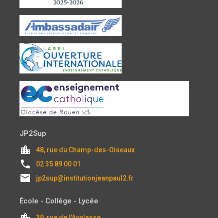
JP2Sup
location_city
48, rue du Champ-des-Oiseaux
local_phone
02 35 89 00 01
email
jp2sup@institutionjeanpaul2.fr
École - Collège - Lycée
location_city
39, rue de l'Avalasse