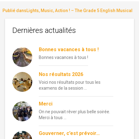
le
réelle
Navigation
Publié dans
Lights, Music, Action ! – The Grade 5 English Musical
de
Dernières actualités
l’article
Bonnes vacances à tous !
Bonnes vacances à tous !
Nos résultats 2026
Voici nos résultats pour tous les
examens de la session …
Merci
On ne pouvait rêver plus belle soirée.
Merci à tous …
Gouverner, c’est prévoir…