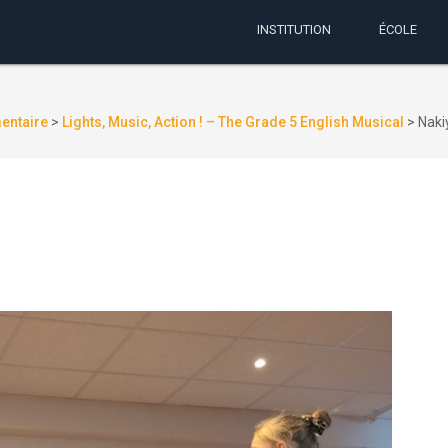
INSTITUTION
ÉCOLE
mentaire
>
Lights, Music, Action ! – The Grade 5 English Musical
>
Naki