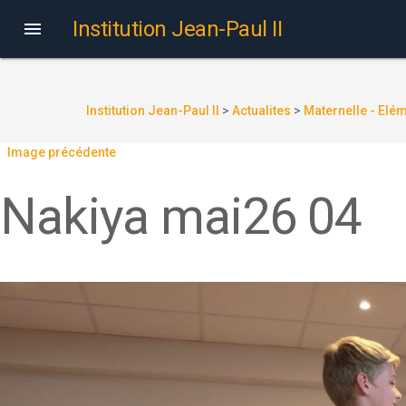
Institution Jean-Paul II

Institution Jean-Paul II
>
Actualites
>
Maternelle - Elé
Image précédente
Nakiya mai26 04