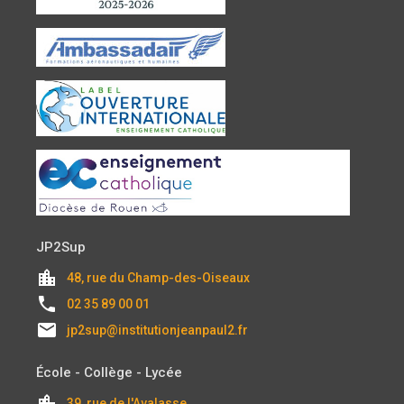
JP2Sup
location_city
48, rue du Champ-des-Oiseaux
local_phone
02 35 89 00 01
email
jp2sup@institutionjeanpaul2.fr
École - Collège - Lycée
location_city
39, rue de l'Avalasse