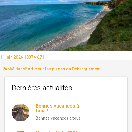
Publié
Taille
11 juin 2026
1007 × 671
le
réelle
Navigation
Publié dans
Sortie sur les plages du Débarquement
de
Dernières actualités
l’article
Bonnes vacances à
tous !
Bonnes vacances à tous !