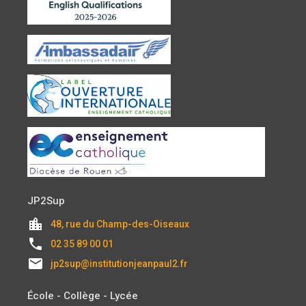
JP2Sup
location_city
48, rue du Champ-des-Oiseaux
local_phone
02 35 89 00 01
email
jp2sup@institutionjeanpaul2.fr
École - Collège - Lycée