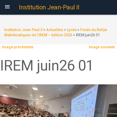

Institution Jean-Paul II
Institution Jean-Paul II
>
Actualites
>
Lycée
>
Finale du Rallye
Mathématiques de l’IREM – édition 2026
>
IREM juin26 01
Image précédente
Image suivante
IREM juin26 01