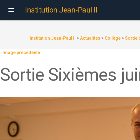
Institution Jean-Paul II

Institution Jean-Paul II
>
Actualites
>
Collège
>
Sortie
Image précédente
Sortie Sixièmes ju