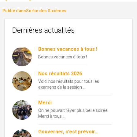
le
réelle
Navigation
Publié dans
Sortie des Sixièmes
de
Dernières actualités
l’article
Bonnes vacances à tous !
Bonnes vacances à tous !
Nos résultats 2026
Voici nos résultats pour tous les
examens de la session …
Merci
On ne pouvait rêver plus belle soirée.
Merci à tous …
Gouverner, c’est prévoir…