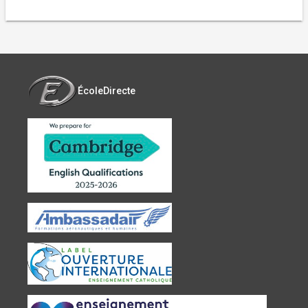
ÉcoleDirecte