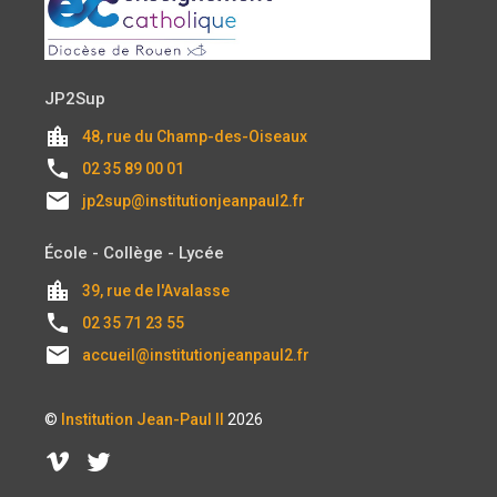
JP2Sup
location_city
48, rue du Champ-des-Oiseaux
local_phone
02 35 89 00 01
email
jp2sup@institutionjeanpaul2.fr
École - Collège - Lycée
location_city
39, rue de l'Avalasse
local_phone
02 35 71 23 55
email
accueil@institutionjeanpaul2.fr
©
Institution Jean-Paul II
2026