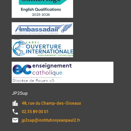
JP2Sup
location_city
48, rue du Champ-des-Oiseaux
local_phone
02 35 89 00 01
email
jp2sup@institutionjeanpaul2.fr