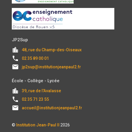
JP2Sup
location_city
48, rue du Champ-des-Oiseaux
local_phone
02 35 89 00 01
email
jp2sup@institutionjeanpaul2.fr
École - Collège - Lycée
location_city
39, rue de l'Avalasse
local_phone
02 35 71 23 55
email
accueil@institutionjeanpaul2.fr
©
Institution Jean-Paul II
2026