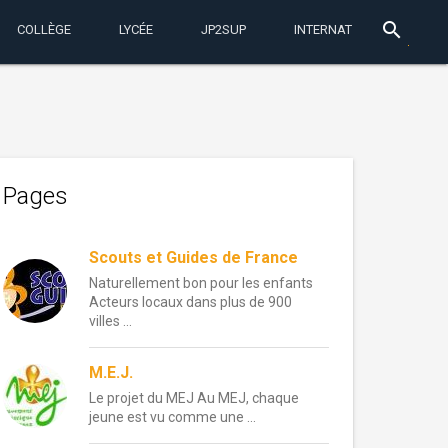
search
COLLÈGE
LYCÉE
JP2SUP
INTERNAT
Pages
Scouts et Guides de France
Naturellement bon pour les enfants
Acteurs locaux dans plus de 900
villes ...
M.E.J.
Le projet du MEJ Au MEJ, chaque
jeune est vu comme une ...