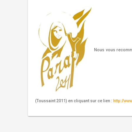
Nous vous recomma
(Toussaint 2011) en cliquant sur ce lien :
http://w