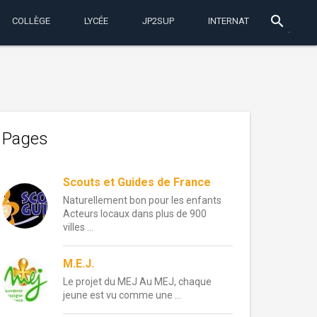
search
COLLÈGE
LYCÉE
JP2SUP
INTERNAT
Pages
Scouts et Guides de France
Naturellement bon pour les enfants
Acteurs locaux dans plus de 900
villes ...
M.E.J.
Le projet du MEJ Au MEJ, chaque
jeune est vu comme une ...